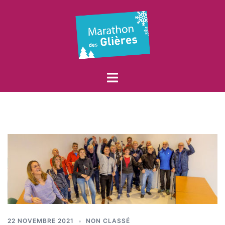
Aller
au
contenu
Marathon
Ouvrir/fermer
des
le
Glières
menu
22 NOVEMBRE 2021
NON CLASSÉ