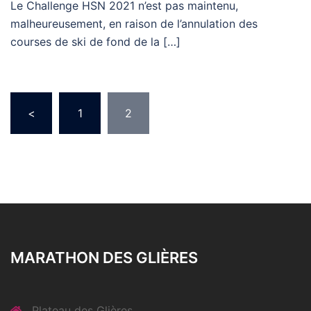
Le Challenge HSN 2021 n’est pas maintenu,
malheureusement, en raison de l’annulation des
courses de ski de fond de la […]
Pagination
<
1
2
des
publications
MARATHON DES GLIÈRES
Plateau des Glières