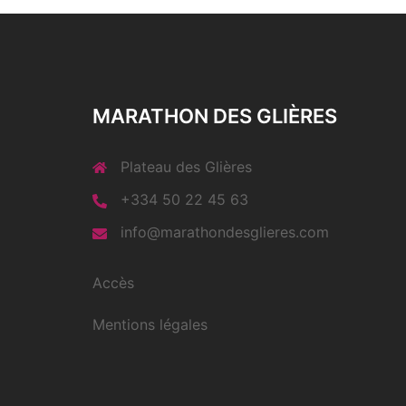
MARATHON DES GLIÈRES
Plateau des Glières
+334 50 22 45 63
info@marathondesglieres.com
Accès
Mentions légales