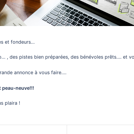
es et fondeurs…
go… , des pistes bien préparées, des bénévoles prêts…. et v
rande annonce à vous faire….
it peau-neuve!!!
 plaira !
n