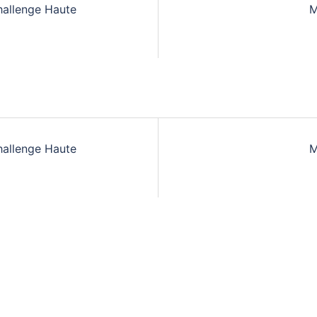
hallenge Haute
M
n
hallenge Haute
M