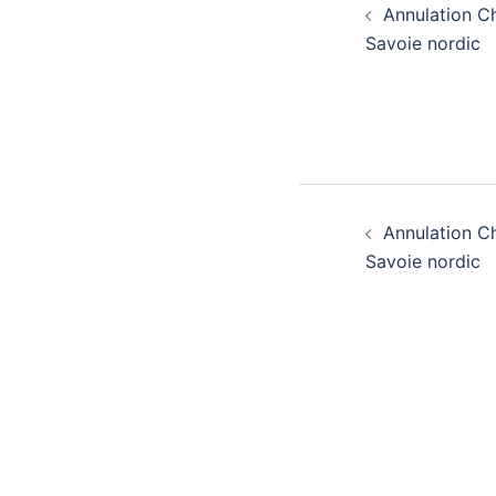
Annulation C
d’article
Savoie nordic
Navigatio
Annulation C
d’article
Savoie nordic