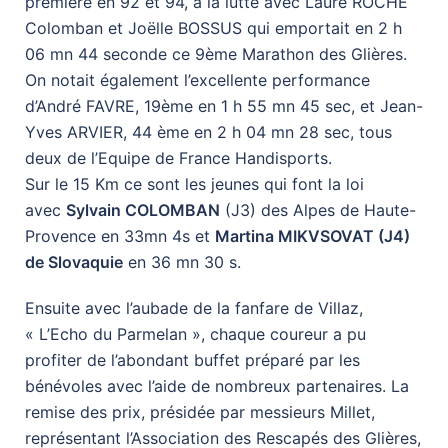
première en 92 et 94, à la lutte avec Laure ROCHE
Colomban et Joëlle BOSSUS qui emportait en 2 h
06 mn 44 seconde ce 9ème Marathon des Glières.
On notait également l’excellente performance
d’André FAVRE, 19ème en 1 h 55 mn 45 sec, et Jean-
Yves ARVIER, 44 ème en 2 h 04 mn 28 sec, tous
deux de l’Equipe de France Handisports.
Sur le 15 Km ce sont les jeunes qui font la loi
avec
Sylvain COLOMBAN
(J3) des Alpes de Haute-
Provence en 33mn 4s et
Martina MIKVSOVAT (J4)
de Slovaquie
en 36 mn 30 s.
Ensuite avec l’aubade de la fanfare de Villaz,
« L’Echo du Parmelan », chaque coureur a pu
profiter de l’abondant buffet préparé par les
bénévoles avec l’aide de nombreux partenaires. La
remise des prix, présidée par messieurs Millet,
représentant l’Association des Rescapés des Glières,