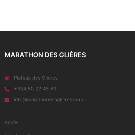
MARATHON DES GLIÈRES
Plateau des Glières
+334 50 22 45 63
info@marathondesglieres.com
Accès