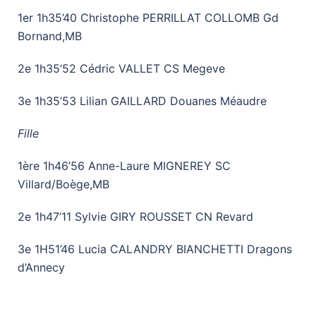
1er 1h35’40 Christophe PERRILLAT COLLOMB Gd
Bornand,MB
2e 1h35’52 Cédric VALLET CS Megeve
3e 1h35’53 Lilian GAILLARD Douanes Méaudre
Fille
1ère 1h46’56 Anne-Laure MIGNEREY SC
Villard/Boège,MB
2e 1h47’11 Sylvie GIRY ROUSSET CN Revard
3e 1H51’46 Lucia CALANDRY BIANCHETTI Dragons
d’Annecy